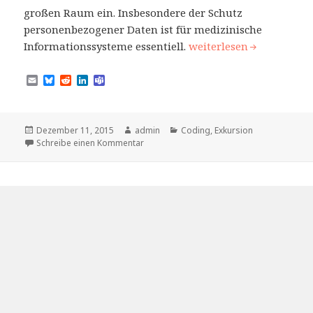
großen Raum ein. Insbesondere der Schutz
personenbezogener Daten ist für medizinische
Informationssicherheit
Informationssysteme essentiell.
weiterlesen
E
B
R
L
T
m
l
e
i
e
a
u
d
n
a
i
e
d
k
m
l
s
i
e
s
Veröffentlicht
Autor
Kategorien
Dezember 11, 2015
admin
Coding
,
Exkursion
k
t
d
am
zu Informationssicherheit im Studiengang
Schreibe einen Kommentar
y
I
n