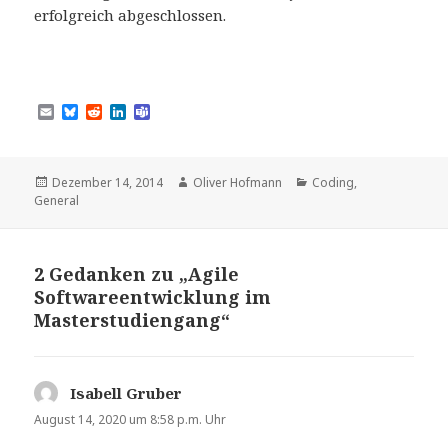
erfolgreich abgeschlossen.
E
B
R
L
T
m
l
e
i
e
a
u
d
n
a
i
e
d
k
m
l
s
i
e
s
Veröffentlicht
Autor
Kategorien
Dezember 14, 2014
Oliver Hofmann
Coding
,
k
t
d
am
General
y
I
n
2 Gedanken zu „Agile
Softwareentwicklung im
Masterstudiengang“
Isabell Gruber
sagt:
August 14, 2020 um 8:58 p.m. Uhr